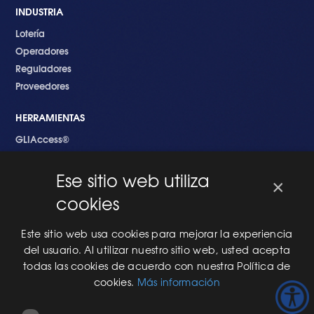
INDUSTRIA
Lotería
Operadores
Reguladores
Proveedores
HERRAMIENTAS
GLIAccess®
GLI Link®
Ese sitio web utiliza
×
EMPEZANDO
cookies
Nuevo en GLI
Nuevo Software
Este sitio web usa cookies para mejorar la experiencia
Una Nueva Máquina
del usuario. Al utilizar nuestro sitio web, usted acepta
Modificaciones al Software
todas las cookies de acuerdo con nuestra Política de
Modificaciones al Hardware
cookies.
Más información
Especificaciones Técnicas Para Las Pruebas del RNG