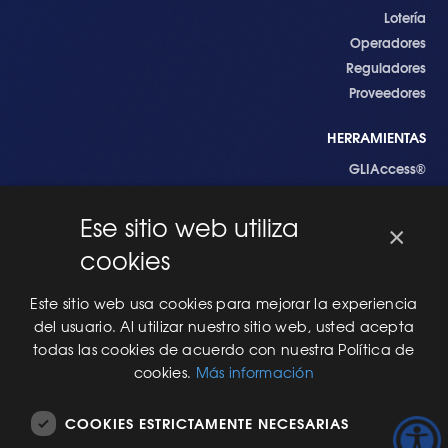
Lotería
Operadores
Reguladores
Proveedores
HERRAMIENTAS
GLIAccess®
GLI Link®
Ese sitio web utiliza
×
EMPEZANDO
cookies
Nuevo en GLI
Nuevo Software
Este sitio web usa cookies para mejorar la experiencia
Una Nueva Máquina
del usuario. Al utilizar nuestro sitio web, usted acepta
Modificaciones al Software
todas las cookies de acuerdo con nuestra Política de
Modificaciones al Hardware
cookies.
Más información
Especificaciones Técnicas Para Las Pruebas del RNG
COOKIES ESTRICTAMENTE NECESARIAS
ACERCA DE NOSOTROS