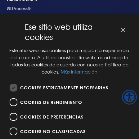
GLIAccess®
GLI Link®
Ese sitio web utiliza
×
EMPEZANDO
cookies
Nuevo en GLI
Nuevo Software
Este sitio web usa cookies para mejorar la experiencia
Una Nueva Máquina
del usuario. Al utilizar nuestro sitio web, usted acepta
Modificaciones al Software
todas las cookies de acuerdo con nuestra Política de
Modificaciones al Hardware
cookies.
Más información
Especificaciones Técnicas Para Las Pruebas del RNG
COOKIES ESTRICTAMENTE NECESARIAS
ACERCA DE NOSOTROS
COOKIES DE RENDIMIENTO
Historia de GLI
Seminario Web Aspectos Básicos (101) del Proceso de
Certificación: Juego Online y Juegos Presenciales
COOKIES DE PREFERENCIAS
COOKIES NO CLASIFICADAS