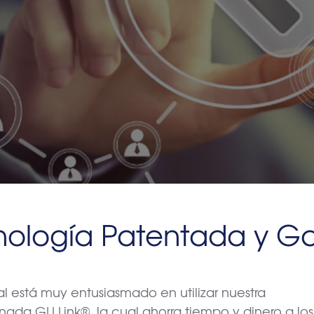
nología Patentada y G
l está muy entusiasmado en utilizar nuestra
da GLI Link®, la cual ahorra tiempo y dinero a los