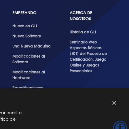
EMPEZANDO
ACERCA DE
NOSOTROS
Nuevo en GLI
Historia de GLI
Nuevo Software
Seminario Web
Una Nueva Máquina
Aspectos Básicos
(101) del Proceso de
Modificaciones al
Certificación: Juego
Software
Online y Juegos
Presenciales
Modificaciones al
Hardware
Especificaciones
Técnicas Para Las
Pruebas del RNG
×
zar nuestro
ítica de