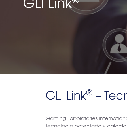
GLI Link
®
GLI Link
– Tec
Gaming Laboratories Internationa
tecnología patentada y galardona