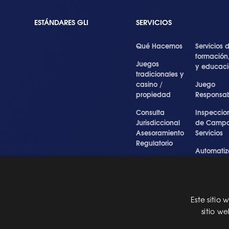
ESTÁNDARES GLI
SERVICIOS
Qué Hacemos
Servicios 
formación
Juegos
y educac
tradicionales y
casino /
Juego
propiedad
Responsa
Consulta
Inspeccio
Jurisdiccional
de Campo
Asesoramiento
Servicios
Regulatorio
Automatiz
Inspecciones
de Prueba
Testigo forense
Cibersegu
y experto
y Servicios
Profesiona
Este sitio
Pre Certification
sitio w
QA Testing
Digital y 
Online