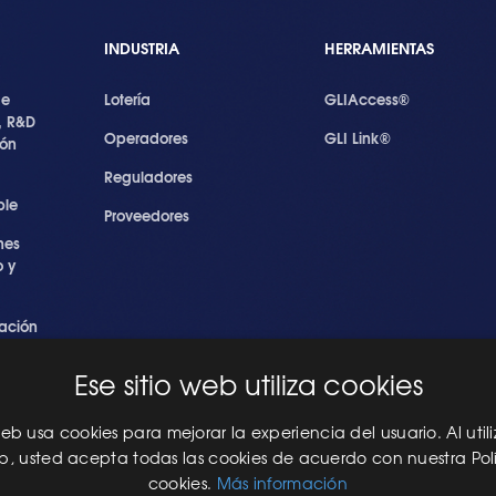
INDUSTRIA
HERRAMIENTAS
de
Lotería
GLIAccess®
, R&D
Operadores
GLI Link®
ión
Reguladores
ble
Proveedores
nes
 y
ación
s
Ese sitio web utiliza cookies
ridad
les
 web usa cookies para mejorar la experiencia del usuario. Al utili
eb, usted acepta todas las cookies de acuerdo con nuestra Pol
Juego
cookies.
Más información