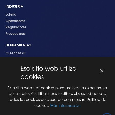
INDUSTRIA
Lotería
Operadores
Reguladores
Proveedores
HERRAMIENTAS
GLIAccess®
GLI Link®
Ese sitio web utiliza
×
EMPEZANDO
cookies
Nuevo en GLI
Nuevo Software
Este sitio web usa cookies para mejorar la experiencia
Una Nueva Máquina
del usuario. Al utilizar nuestro sitio web, usted acepta
Modificaciones al Software
todas las cookies de acuerdo con nuestra Política de
Modificaciones al Hardware
cookies.
Más información
Especificaciones Técnicas Para Las Pruebas del RNG