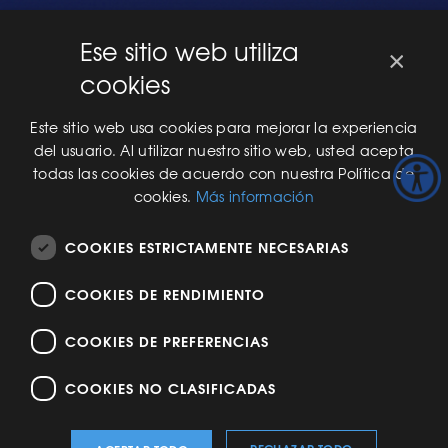
GLI Link®
Ese sitio web utiliza
×
EMPEZANDO
cookies
Nuevo en GLI
Nuevo Software
Este sitio web usa cookies para mejorar la experiencia
Una Nueva Máquina
del usuario. Al utilizar nuestro sitio web, usted acepta
Modificaciones al Software
todas las cookies de acuerdo con nuestra Política de
Modificaciones al Hardware
cookies.
Más información
Especificaciones Técnicas Para Las Pruebas del RNG
COOKIES ESTRICTAMENTE NECESARIAS
ACERCA DE NOSOTROS
COOKIES DE RENDIMIENTO
Historia de GLI
Seminario Web Aspectos Básicos (101) del Proceso de
Certificación: Juego Online y Juegos Presenciales
COOKIES DE PREFERENCIAS
COOKIES NO CLASIFICADAS
© Copyright 2026 Gaming Laboratories International LLC. Todos los