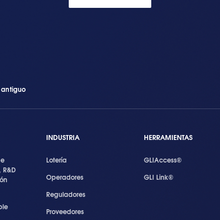
n antiguo
INDUSTRIA
HERRAMIENTAS
de
Lotería
GLIAccess®
, R&D
Operadores
GLI Link®
ión
Reguladores
ble
Proveedores