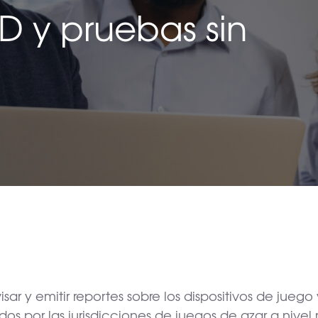
 D y pruebas sin
sar y emitir reportes sobre los dispositivos de juego
os por las jurisdicciones de juegos de azar a nivel