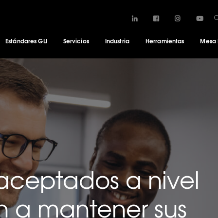
Estándares GLI
Servicios
Industria
Herramientas
Mesa
aceptados a nivel
 a mantener sus