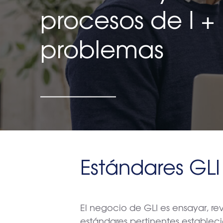
procesos de I +
problemas
Estándares GLI
El negocio de GLI es ensayar, revi
estándares pertinentes establecid