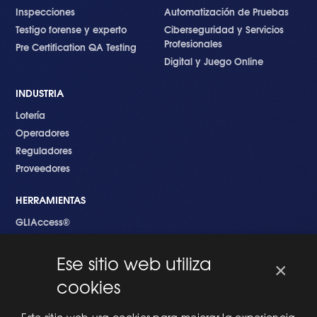
Inspecciones
Automatización de Pruebas
Testigo forense y experto
Ciberseguridad y Servicios
Profesionales
Pre Certification QA Testing
Digital y Juego Online
INDUSTRIA
Lotería
Operadores
Reguladores
Proveedores
HERRAMIENTAS
GLIAccess®
GLI Link®
Ese sitio web utiliza
×
EMPEZANDO
cookies
Nuevo en GLI
Nuevo Software