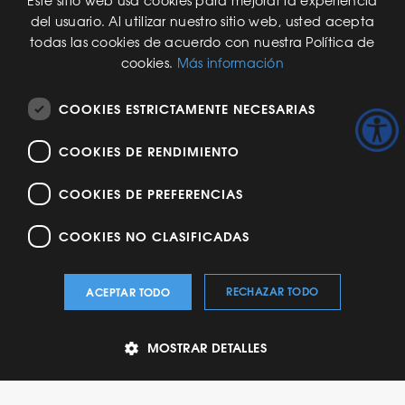
Este sitio web usa cookies para mejorar la experiencia
Una Nueva Máquina
del usuario. Al utilizar nuestro sitio web, usted acepta
Modificaciones al Software
todas las cookies de acuerdo con nuestra Política de
Modificaciones al Hardware
cookies.
Más información
Especificaciones Técnicas Para Las Pruebas del RNG
COOKIES ESTRICTAMENTE NECESARIAS
ACERCA DE NOSOTROS
COOKIES DE RENDIMIENTO
Historia de GLI
Seminario Web Aspectos Básicos (101) del Proceso de
Certificación: Juego Online y Juegos Presenciales
COOKIES DE PREFERENCIAS
COOKIES NO CLASIFICADAS
© Copyright 2026 Gaming Laboratories International LLC. Todos los
RECHAZAR TODO
ACEPTAR TODO
derechos reservados. -
Política de Privacidad
-
Términos y
Condiciones
-
Mapa del Sitio
MOSTRAR DETALLES