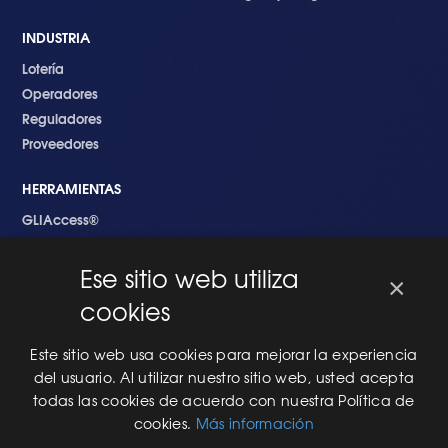
INDUSTRIA
Lotería
Operadores
Reguladores
Proveedores
HERRAMIENTAS
GLIAccess®
GLI Link®
Ese sitio web utiliza
×
EMPEZANDO
cookies
Nuevo en GLI
Nuevo Software
Este sitio web usa cookies para mejorar la experiencia
Una Nueva Máquina
del usuario. Al utilizar nuestro sitio web, usted acepta
Modificaciones al Software
todas las cookies de acuerdo con nuestra Política de
Modificaciones al Hardware
cookies.
Más información
Especificaciones Técnicas Para Las Pruebas del RNG