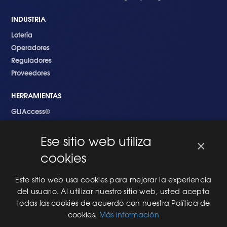
INDUSTRIA
Lotería
Operadores
Reguladores
Proveedores
HERRAMIENTAS
GLIAccess®
GLI Link®
Ese sitio web utiliza
×
EMPEZANDO
cookies
Nuevo en GLI
Nuevo Software
Este sitio web usa cookies para mejorar la experiencia
Una Nueva Máquina
del usuario. Al utilizar nuestro sitio web, usted acepta
Modificaciones al Software
todas las cookies de acuerdo con nuestra Política de
Modificaciones al Hardware
cookies.
Más información
Especificaciones Técnicas Para Las Pruebas del RNG