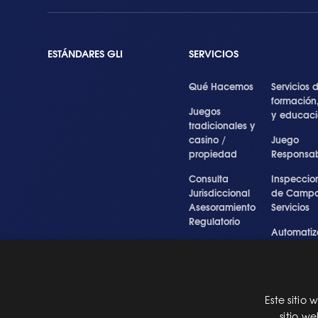
ESTÁNDARES GLI
SERVICIOS
Qué Hacemos
Servicios 
formación
Juegos
y educac
tradicionales y
casino /
Juego
propiedad
Responsa
Consulta
Inspeccio
Jurisdiccional
de Campo
Asesoramiento
Servicios
Regulatorio
Automatiz
Inspecciones
de Prueba
Testigo forense
Cibersegu
y experto
y Servicios
Profesiona
Este sitio
Pre Certification
sitio w