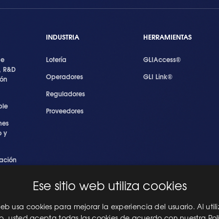
INDUSTRIA
HERRAMIENTAS
de
Lotería
GLIAccess®
, R&D
Operadores
GLI Link®
ión
Reguladores
ble
Proveedores
nes
 y
ación
s
Ese sitio web utiliza cookies
ridad
les
 web usa cookies para mejorar la experiencia del usuario. Al utili
eb, usted acepta todas las cookies de acuerdo con nuestra Pol