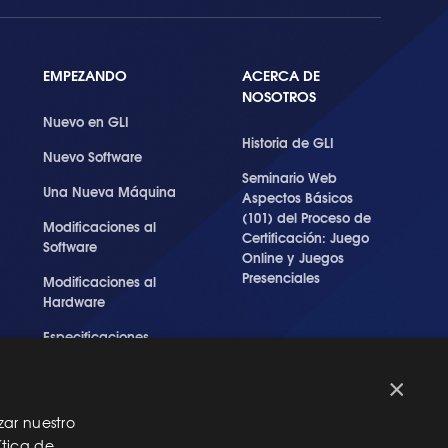
EMPEZANDO
ACERCA DE
NOSOTROS
Nuevo en GLI
Historia de GLI
Nuevo Software
Seminario Web
Una Nueva Máquina
Aspectos Básicos
(101) del Proceso de
Modificaciones al
Certificación: Juego
Software
Online y Juegos
Presenciales
Modificaciones al
Hardware
Especificaciones
Técnicas Para Las
Pruebas del RNG
×
zar nuestro
ítica de