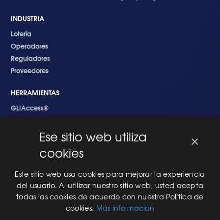
INDUSTRIA
Lotería
Operadores
Reguladores
Proveedores
HERRAMIENTAS
GLIAccess®
GLI Link®
Ese sitio web utiliza
×
EMPEZANDO
cookies
Nuevo en GLI
Nuevo Software
Este sitio web usa cookies para mejorar la experiencia
Una Nueva Máquina
del usuario. Al utilizar nuestro sitio web, usted acepta
Modificaciones al Software
todas las cookies de acuerdo con nuestra Política de
Modificaciones al Hardware
cookies.
Más información
Especificaciones Técnicas Para Las Pruebas del RNG