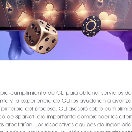
e pre-cumplimiento de GLI para obtener servicios de 
o y la experiencia de GLI los ayudarían a avanzar 
l principio del proceso. GLI asesoró sobre cumplimie
co de Sparket, era importante comprender las difer
las afectarían. Los respectivos equipos de ingenier