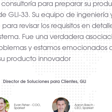
 consultoría para preparar su prod
e GLI-33. Su equipo de ingeniería y
ara revisar los requisitos en deta
sistema. Fue una verdadera asociac
problemas y estamos emocionados de 
u producto innovador
Director de Soluciones para Clientes, GLI
Evan Fisher - COO,
Aaron Basch -
Sparket
CEO, Sparket