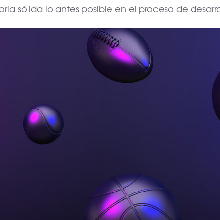
ria sólida lo antes posible en el proceso de desarr