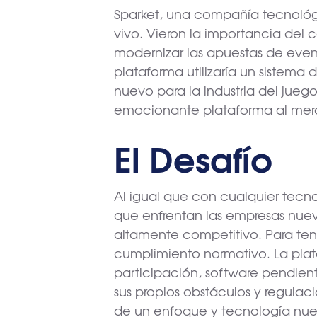
Sparket, una compañía tecnológi
vivo. Vieron la importancia del
modernizar las apuestas de even
plataforma utilizaría un siste
nuevo para la industria del jueg
emocionante plataforma al mer
El Desafío
Al igual que con cualquier tecno
que enfrentan las empresas nueva
altamente competitivo. Para ten
cumplimiento normativo. La pla
participación, software pendie
sus propios obstáculos y regulac
de un enfoque y tecnología nuev