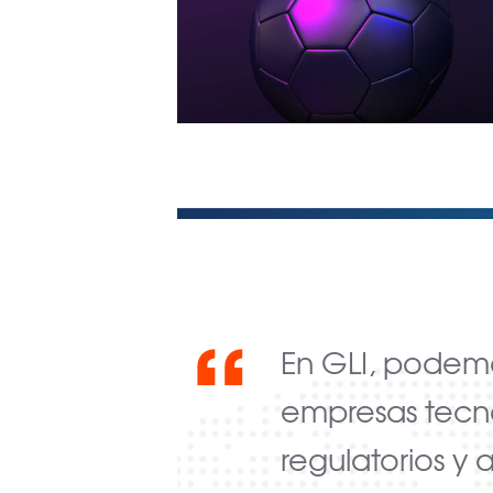
ante para la
En GLI, podemo
 de
empresas tecno
es y
regulatorios y