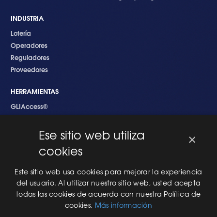
INDUSTRIA
Lotería
Operadores
Reguladores
Proveedores
HERRAMIENTAS
GLIAccess®
GLI Link®
Ese sitio web utiliza
×
EMPEZANDO
cookies
Nuevo en GLI
Nuevo Software
Este sitio web usa cookies para mejorar la experiencia
Una Nueva Máquina
del usuario. Al utilizar nuestro sitio web, usted acepta
Modificaciones al Software
todas las cookies de acuerdo con nuestra Política de
Modificaciones al Hardware
cookies.
Más información
Especificaciones Técnicas Para Las Pruebas del RNG