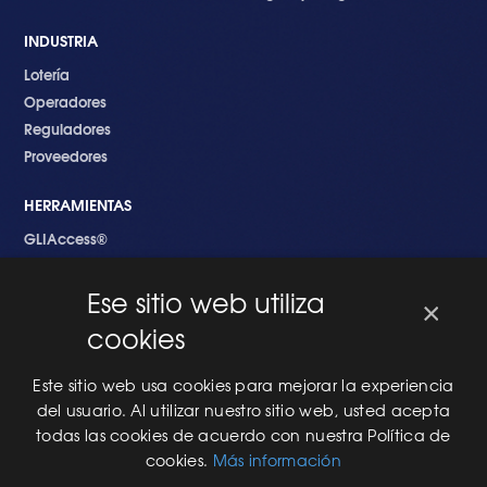
INDUSTRIA
Lotería
Operadores
Reguladores
Proveedores
HERRAMIENTAS
GLIAccess®
GLI Link®
Ese sitio web utiliza
×
EMPEZANDO
cookies
Nuevo en GLI
Nuevo Software
Este sitio web usa cookies para mejorar la experiencia
Una Nueva Máquina
del usuario. Al utilizar nuestro sitio web, usted acepta
Modificaciones al Software
todas las cookies de acuerdo con nuestra Política de
Modificaciones al Hardware
cookies.
Más información
Especificaciones Técnicas Para Las Pruebas del RNG