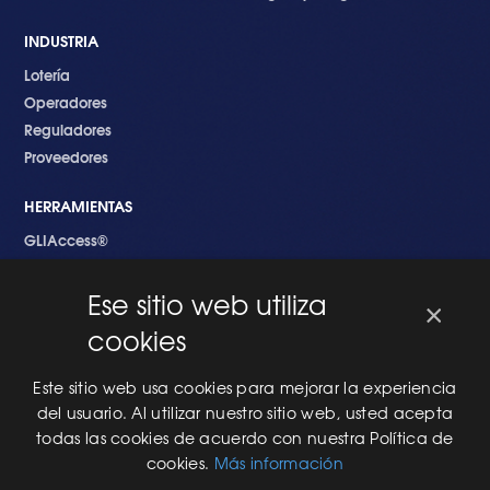
INDUSTRIA
Lotería
Operadores
Reguladores
Proveedores
HERRAMIENTAS
GLIAccess®
GLI Link®
Ese sitio web utiliza
×
EMPEZANDO
cookies
Nuevo en GLI
Nuevo Software
Este sitio web usa cookies para mejorar la experiencia
Una Nueva Máquina
del usuario. Al utilizar nuestro sitio web, usted acepta
Modificaciones al Software
todas las cookies de acuerdo con nuestra Política de
Modificaciones al Hardware
cookies.
Más información
Especificaciones Técnicas Para Las Pruebas del RNG