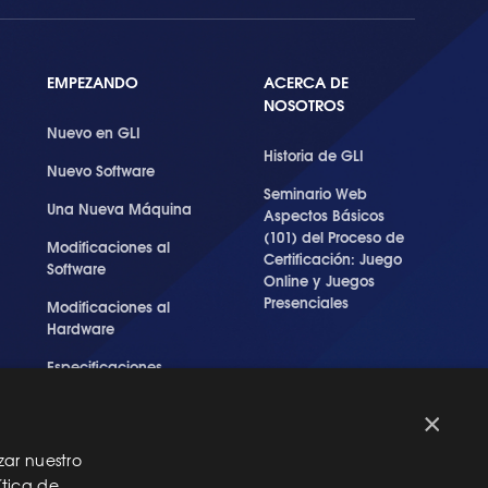
EMPEZANDO
ACERCA DE
NOSOTROS
Nuevo en GLI
Historia de GLI
Nuevo Software
Seminario Web
Una Nueva Máquina
Aspectos Básicos
(101) del Proceso de
Modificaciones al
Certificación: Juego
Software
Online y Juegos
Presenciales
Modificaciones al
Hardware
Especificaciones
Técnicas Para Las
Pruebas del RNG
×
zar nuestro
ítica de