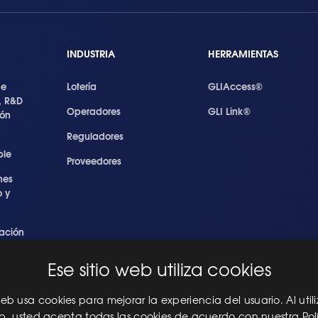
INDUSTRIA
HERRAMIENTAS
de
Lotería
GLIAccess®
, R&D
Operadores
GLI Link®
ión
Reguladores
ble
Proveedores
nes
 y
ación
s
Ese sitio web utiliza cookies
ridad
les
 web usa cookies para mejorar la experiencia del usuario. Al utili
eb, usted acepta todas las cookies de acuerdo con nuestra Pol