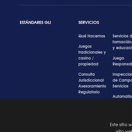
ESTÁNDARES GLI
SERVICIOS
Qué Hacemos
Servicios 
formación
Juegos
y educac
tradicionales y
casino /
Juego
propiedad
Responsa
Consulta
Inspeccio
Jurisdiccional
de Campo
Asesoramiento
Servicios
Regulatorio
Automatiz
Inspecciones
de Prueba
Testigo forense
Cibersegu
y experto
y Servicios
Profesiona
Este sitio
Pre Certification
sitio w