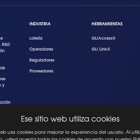
INDUSTRIA
HERRAMIENTAS
de
Lotería
GLIAccess®
, R&D
Operadores
GLI Link®
ión
Reguladores
ble
Proveedores
nes
 y
ación
s
Ese sitio web utiliza cookies
ridad
les
 web usa cookies para mejorar la experiencia del usuario. Al utili
eb, usted acepta todas las cookies de acuerdo con nuestra Pol