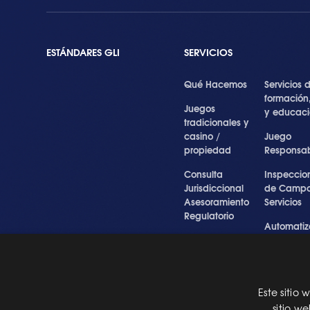
ESTÁNDARES GLI
SERVICIOS
Qué Hacemos
Servicios 
formación
Juegos
y educac
tradicionales y
casino /
Juego
propiedad
Responsa
Consulta
Inspeccio
Jurisdiccional
de Campo
Asesoramiento
Servicios
Regulatorio
Automatiz
Inspecciones
de Prueba
Testigo forense
Cibersegu
y experto
y Servicios
Profesiona
Este sitio
Pre Certification
sitio w