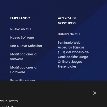
EMPEZANDO
ACERCA DE
NOSOTROS
Nuevo en GLI
Historia de GLI
Nuevo Software
Seminario Web
Una Nueva Máquina
Aspectos Básicos
(101) del Proceso de
Modificaciones al
Certificación: Juego
Software
Online y Juegos
Presenciales
Modificaciones al
Hardware
Especificaciones
Técnicas Para Las
Pruebas del RNG
×
zar nuestro
ítica de