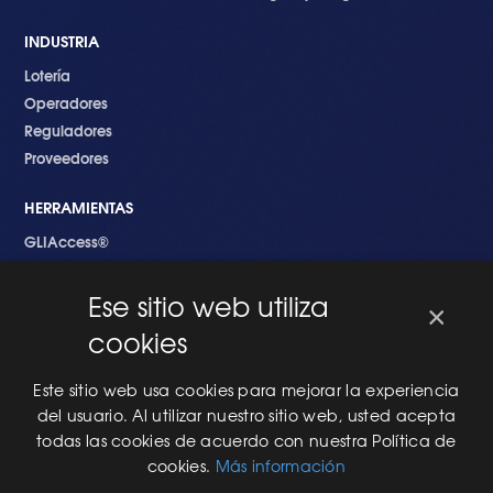
INDUSTRIA
Lotería
Operadores
Reguladores
Proveedores
HERRAMIENTAS
GLIAccess®
GLI Link®
Ese sitio web utiliza
×
EMPEZANDO
cookies
Nuevo en GLI
Nuevo Software
Este sitio web usa cookies para mejorar la experiencia
Una Nueva Máquina
del usuario. Al utilizar nuestro sitio web, usted acepta
Modificaciones al Software
todas las cookies de acuerdo con nuestra Política de
Modificaciones al Hardware
cookies.
Más información
Especificaciones Técnicas Para Las Pruebas del RNG