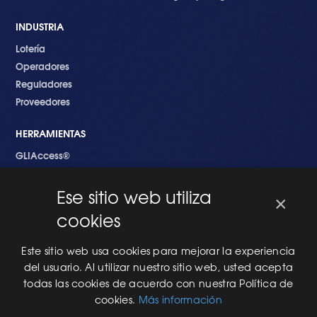
INDUSTRIA
Lotería
Operadores
Reguladores
Proveedores
HERRAMIENTAS
GLIAccess®
GLI Link®
Ese sitio web utiliza
×
EMPEZANDO
cookies
Nuevo en GLI
Nuevo Software
Este sitio web usa cookies para mejorar la experiencia
Una Nueva Máquina
del usuario. Al utilizar nuestro sitio web, usted acepta
Modificaciones al Software
todas las cookies de acuerdo con nuestra Política de
Modificaciones al Hardware
cookies.
Más información
Especificaciones Técnicas Para Las Pruebas del RNG