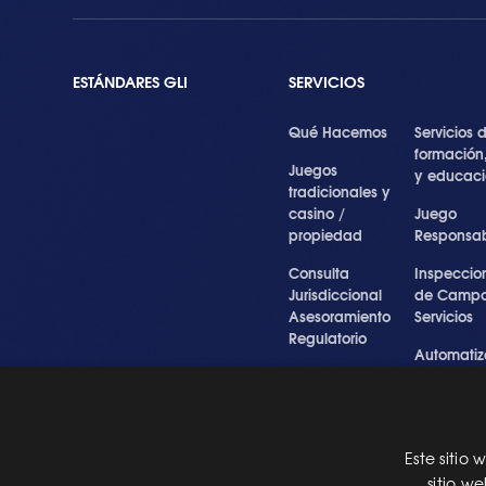
ESTÁNDARES GLI
SERVICIOS
Qué Hacemos
Servicios 
formación
Juegos
y educac
tradicionales y
casino /
Juego
propiedad
Responsa
Consulta
Inspeccio
Jurisdiccional
de Campo
Asesoramiento
Servicios
Regulatorio
Automatiz
Inspecciones
de Prueba
Testigo forense
Cibersegu
y experto
y Servicios
Profesiona
Este sitio
Pre Certification
sitio w