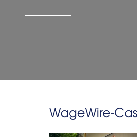
WageWire-Case