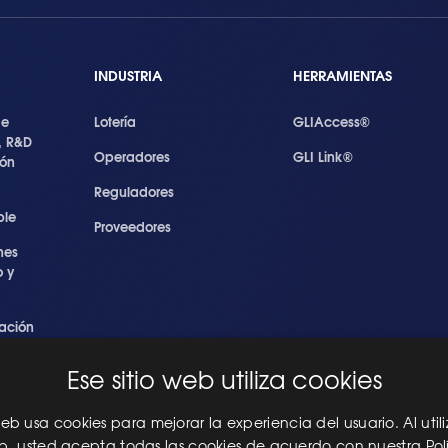
INDUSTRIA
HERRAMIENTAS
de
Lotería
GLIAccess®
, R&D
Operadores
GLI Link®
ión
Reguladores
ble
Proveedores
nes
 y
ación
s
Ese sitio web utiliza cookies
ridad
les
 web usa cookies para mejorar la experiencia del usuario. Al utili
eb, usted acepta todas las cookies de acuerdo con nuestra Pol