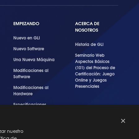
EMPEZANDO
ACERCA DE
NOSOTROS
Nuevo en GLI
Historia de GLI
Nuevo Software
Seminario Web
Una Nueva Máquina
Aspectos Básicos
(101) del Proceso de
Modificaciones al
Certificación: Juego
Software
Online y Juegos
Presenciales
Modificaciones al
Hardware
Especificaciones
Técnicas Para Las
Pruebas del RNG
×
zar nuestro
ítica de