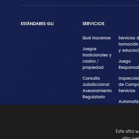
ESTÁNDARES GLI
SERVICIOS
Qué Hacemos
Servicios 
formación
Juegos
y educac
tradicionales y
casino /
Juego
propiedad
Responsa
Consulta
Inspeccio
Jurisdiccional
de Campo
Asesoramiento
Servicios
Regulatorio
Automatiz
Inspecciones
de Prueba
Testigo forense
Cibersegu
y experto
y Servicios
Profesiona
Este sitio
Pre Certification
sitio w