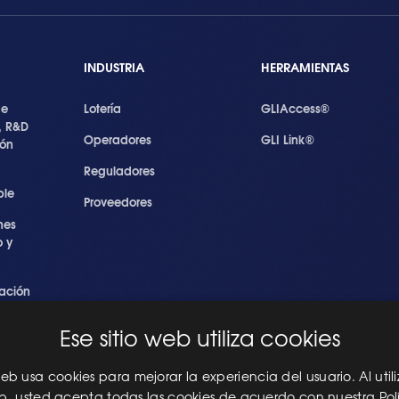
INDUSTRIA
HERRAMIENTAS
de
Lotería
GLIAccess®
, R&D
Operadores
GLI Link®
ión
Reguladores
ble
Proveedores
nes
 y
ación
s
Ese sitio web utiliza cookies
ridad
les
 web usa cookies para mejorar la experiencia del usuario. Al utili
eb, usted acepta todas las cookies de acuerdo con nuestra Pol