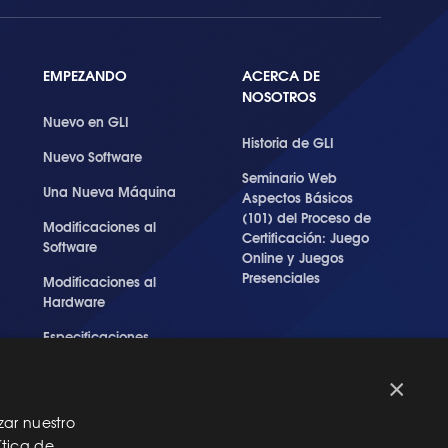
EMPEZANDO
ACERCA DE
NOSOTROS
Nuevo en GLI
Historia de GLI
Nuevo Software
Seminario Web
Una Nueva Máquina
Aspectos Básicos
(101) del Proceso de
Modificaciones al
Certificación: Juego
Software
Online y Juegos
Presenciales
Modificaciones al
Hardware
Especificaciones
Técnicas Para Las
Pruebas del RNG
×
zar nuestro
ítica de