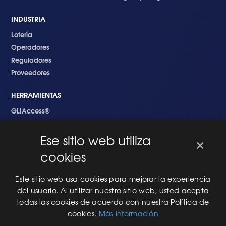
INDUSTRIA
Lotería
Operadores
Reguladores
Proveedores
HERRAMIENTAS
GLIAccess®
GLI Link®
Ese sitio web utiliza
×
EMPEZANDO
cookies
Nuevo en GLI
Nuevo Software
Este sitio web usa cookies para mejorar la experiencia
Una Nueva Máquina
del usuario. Al utilizar nuestro sitio web, usted acepta
Modificaciones al Software
todas las cookies de acuerdo con nuestra Política de
Modificaciones al Hardware
cookies.
Más información
Especificaciones Técnicas Para Las Pruebas del RNG