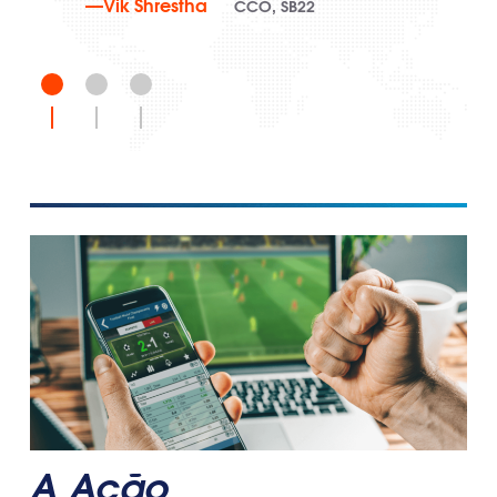
—Vik Shrestha
CCO, SB22
ce
ções
A Ação