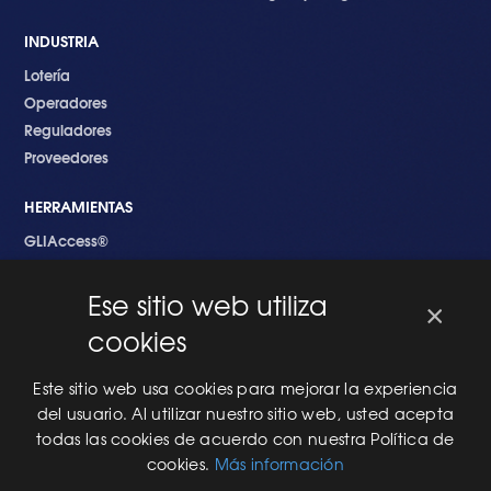
INDUSTRIA
Lotería
Operadores
Reguladores
Proveedores
HERRAMIENTAS
GLIAccess®
GLI Link®
Ese sitio web utiliza
×
EMPEZANDO
cookies
Nuevo en GLI
Nuevo Software
Este sitio web usa cookies para mejorar la experiencia
Una Nueva Máquina
del usuario. Al utilizar nuestro sitio web, usted acepta
Modificaciones al Software
todas las cookies de acuerdo con nuestra Política de
Modificaciones al Hardware
cookies.
Más información
Especificaciones Técnicas Para Las Pruebas del RNG