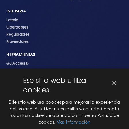
INDUSTRIA
Lotería
Operadores
Reguladores
Proveedores
HERRAMIENTAS
GLIAccess®
GLI Link®
Ese sitio web utiliza
×
EMPEZANDO
cookies
Nuevo en GLI
Nuevo Software
Este sitio web usa cookies para mejorar la experiencia
Una Nueva Máquina
del usuario. Al utilizar nuestro sitio web, usted acepta
Modificaciones al Software
todas las cookies de acuerdo con nuestra Política de
Modificaciones al Hardware
cookies.
Más información
Especificaciones Técnicas Para Las Pruebas del RNG