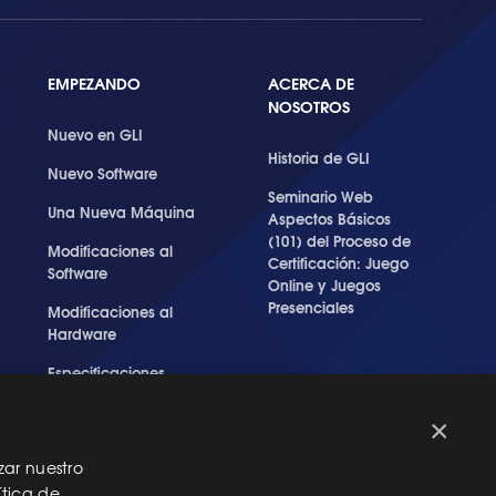
EMPEZANDO
ACERCA DE
NOSOTROS
Nuevo en GLI
Historia de GLI
Nuevo Software
Seminario Web
Una Nueva Máquina
Aspectos Básicos
(101) del Proceso de
Modificaciones al
Certificación: Juego
Software
Online y Juegos
Presenciales
Modificaciones al
Hardware
Especificaciones
Técnicas Para Las
Pruebas del RNG
×
zar nuestro
ítica de