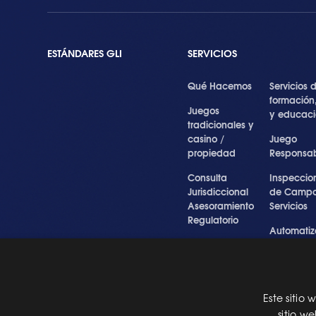
ESTÁNDARES GLI
SERVICIOS
Qué Hacemos
Servicios 
formación
Juegos
y educac
tradicionales y
casino /
Juego
propiedad
Responsa
Consulta
Inspeccio
Jurisdiccional
de Campo
Asesoramiento
Servicios
Regulatorio
Automatiz
Inspecciones
de Prueba
Testigo forense
Cibersegu
y experto
y Servicios
Profesiona
Este sitio
Pre Certification
sitio w