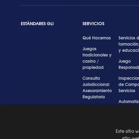
ESTÁNDARES GLI
SERVICIOS
Qué Hacemos
Servicios 
formación
Juegos
y educac
tradicionales y
casino /
Juego
propiedad
Responsa
Consulta
Inspeccio
Jurisdiccional
de Campo
Asesoramiento
Servicios
Regulatorio
Automatiz
Inspecciones
de Prueba
Testigo forense
Cibersegu
y experto
y Servicios
Profesiona
Este sitio
Pre Certification
sitio w