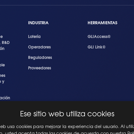
INDUSTRIA
HERRAMIENTAS
de
Lotería
GLIAccess®
, R&D
Operadores
GLI Link®
ión
Reguladores
ble
Proveedores
nes
 y
ación
s
Ese sitio web utiliza cookies
ridad
les
 web usa cookies para mejorar la experiencia del usuario. Al utili
eb, usted acepta todas las cookies de acuerdo con nuestra Pol