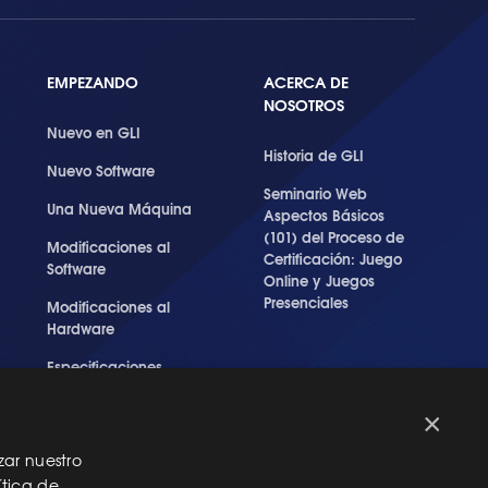
EMPEZANDO
ACERCA DE
NOSOTROS
Nuevo en GLI
Historia de GLI
Nuevo Software
Seminario Web
Una Nueva Máquina
Aspectos Básicos
(101) del Proceso de
Modificaciones al
Certificación: Juego
Software
Online y Juegos
Presenciales
Modificaciones al
Hardware
Especificaciones
Técnicas Para Las
Pruebas del RNG
×
zar nuestro
ítica de