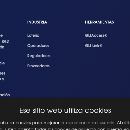
INDUSTRIA
HERRAMIENTAS
de
Lotería
GLIAccess®
, R&D
Operadores
GLI Link®
ión
Reguladores
ble
Proveedores
nes
 y
ación
s
Ese sitio web utiliza cookies
ridad
les
 web usa cookies para mejorar la experiencia del usuario. Al utili
eb, usted acepta todas las cookies de acuerdo con nuestra Pol