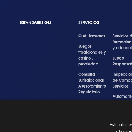
ESTÁNDARES GLI
SERVICIOS
Qué Hacemos
Servicios 
formación
Juegos
y educac
tradicionales y
casino /
Juego
propiedad
Responsa
Consulta
Inspeccio
Jurisdiccional
de Campo
Asesoramiento
Servicios
Regulatorio
Automatiz
Inspecciones
de Prueba
Testigo forense
Cibersegu
y experto
y Servicios
Profesiona
Este sitio
Pre Certification
sitio w