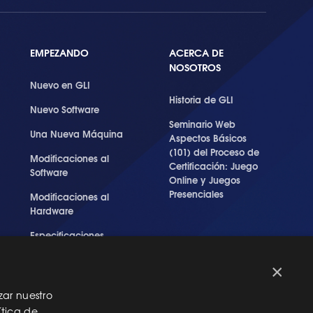
EMPEZANDO
ACERCA DE
NOSOTROS
Nuevo en GLI
Historia de GLI
Nuevo Software
Seminario Web
Una Nueva Máquina
Aspectos Básicos
(101) del Proceso de
Modificaciones al
Certificación: Juego
Software
Online y Juegos
Presenciales
Modificaciones al
Hardware
Especificaciones
Técnicas Para Las
Pruebas del RNG
×
zar nuestro
ítica de