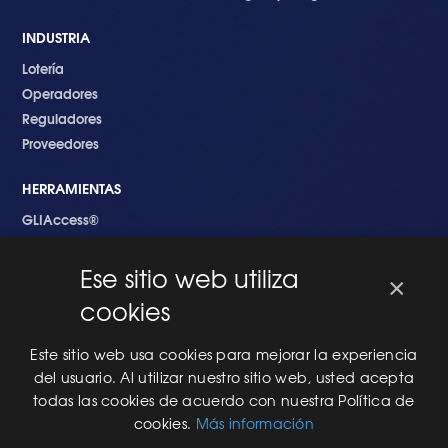
INDUSTRIA
Lotería
Operadores
Reguladores
Proveedores
HERRAMIENTAS
GLIAccess®
GLI Link®
Ese sitio web utiliza
×
EMPEZANDO
cookies
Nuevo en GLI
Nuevo Software
Este sitio web usa cookies para mejorar la experiencia
Una Nueva Máquina
del usuario. Al utilizar nuestro sitio web, usted acepta
Modificaciones al Software
todas las cookies de acuerdo con nuestra Política de
Modificaciones al Hardware
cookies.
Más información
Especificaciones Técnicas Para Las Pruebas del RNG