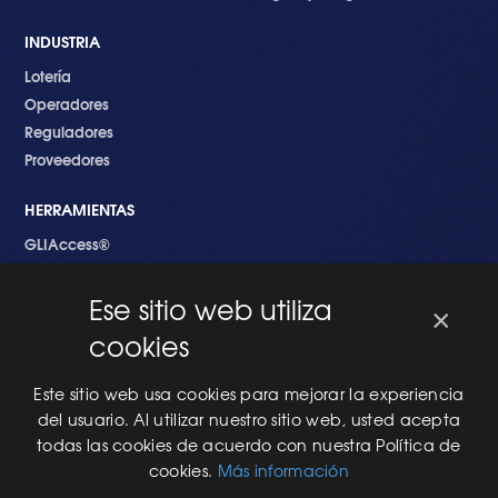
INDUSTRIA
Lotería
Operadores
Reguladores
Proveedores
HERRAMIENTAS
GLIAccess®
GLI Link®
Ese sitio web utiliza
×
EMPEZANDO
cookies
Nuevo en GLI
Nuevo Software
Este sitio web usa cookies para mejorar la experiencia
Una Nueva Máquina
del usuario. Al utilizar nuestro sitio web, usted acepta
Modificaciones al Software
todas las cookies de acuerdo con nuestra Política de
Modificaciones al Hardware
cookies.
Más información
Especificaciones Técnicas Para Las Pruebas del RNG