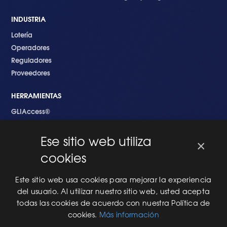
INDUSTRIA
Lotería
Operadores
Reguladores
Proveedores
HERRAMIENTAS
GLIAccess®
GLI Link®
Ese sitio web utiliza
×
EMPEZANDO
cookies
Nuevo en GLI
Nuevo Software
Este sitio web usa cookies para mejorar la experiencia
Una Nueva Máquina
del usuario. Al utilizar nuestro sitio web, usted acepta
Modificaciones al Software
todas las cookies de acuerdo con nuestra Política de
Modificaciones al Hardware
cookies.
Más información
Especificaciones Técnicas Para Las Pruebas del RNG