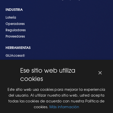
INDUSTRIA
Lotería
Operadores
Reguladores
Proveedores
HERRAMIENTAS
GLIAccess®
GLI Link®
Ese sitio web utiliza
×
EMPEZANDO
cookies
Nuevo en GLI
Nuevo Software
Este sitio web usa cookies para mejorar la experiencia
Una Nueva Máquina
del usuario. Al utilizar nuestro sitio web, usted acepta
Modificaciones al Software
todas las cookies de acuerdo con nuestra Política de
Modificaciones al Hardware
cookies.
Más información
Especificaciones Técnicas Para Las Pruebas del RNG