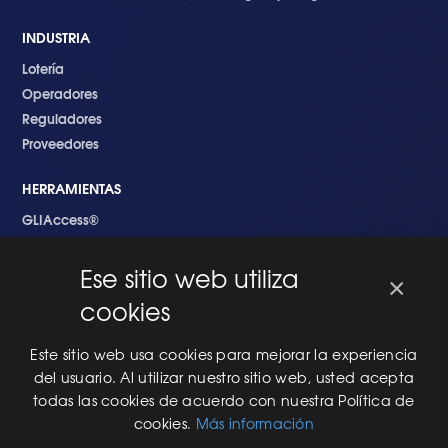
INDUSTRIA
Lotería
Operadores
Reguladores
Proveedores
HERRAMIENTAS
GLIAccess®
GLI Link®
Ese sitio web utiliza
×
EMPEZANDO
cookies
Nuevo en GLI
Nuevo Software
Este sitio web usa cookies para mejorar la experiencia
Una Nueva Máquina
del usuario. Al utilizar nuestro sitio web, usted acepta
Modificaciones al Software
todas las cookies de acuerdo con nuestra Política de
Modificaciones al Hardware
cookies.
Más información
Especificaciones Técnicas Para Las Pruebas del RNG