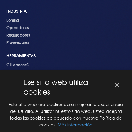
INDUSTRIA
Lotería
Operadores
Reguladores
Proveedores
HERRAMIENTAS
GLIAccess®
GLI Link®
Ese sitio web utiliza
×
EMPEZANDO
cookies
Nuevo en GLI
Nuevo Software
Este sitio web usa cookies para mejorar la experiencia
Una Nueva Máquina
del usuario. Al utilizar nuestro sitio web, usted acepta
Modificaciones al Software
todas las cookies de acuerdo con nuestra Política de
Modificaciones al Hardware
cookies.
Más información
Especificaciones Técnicas Para Las Pruebas del RNG