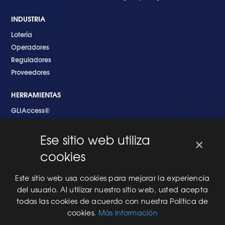
INDUSTRIA
Lotería
Operadores
Reguladores
Proveedores
HERRAMIENTAS
GLIAccess®
GLI Link®
Ese sitio web utiliza
×
EMPEZANDO
cookies
Nuevo en GLI
Nuevo Software
Este sitio web usa cookies para mejorar la experiencia
Una Nueva Máquina
del usuario. Al utilizar nuestro sitio web, usted acepta
Modificaciones al Software
todas las cookies de acuerdo con nuestra Política de
Modificaciones al Hardware
cookies.
Más información
Especificaciones Técnicas Para Las Pruebas del RNG