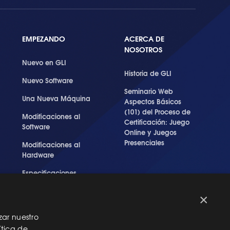
EMPEZANDO
ACERCA DE
NOSOTROS
Nuevo en GLI
Historia de GLI
Nuevo Software
Seminario Web
Una Nueva Máquina
Aspectos Básicos
(101) del Proceso de
Modificaciones al
Certificación: Juego
Software
Online y Juegos
Presenciales
Modificaciones al
Hardware
Especificaciones
Técnicas Para Las
Pruebas del RNG
×
zar nuestro
ítica de