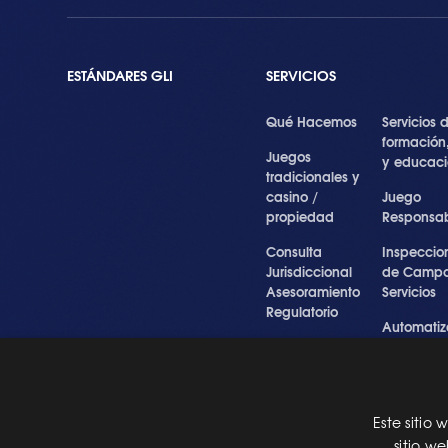
ESTÁNDARES GLI
SERVICIOS
Qué Hacemos
Servicios 
formación
Juegos
y educac
tradicionales y
casino /
Juego
propiedad
Responsa
Consulta
Inspeccio
Jurisdiccional
de Campo
Asesoramiento
Servicios
Regulatorio
Automatiz
Inspecciones
de Prueba
Testigo forense
Cibersegu
y experto
y Servicios
Profesiona
Este sitio
Pre Certification
sitio w