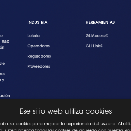
INDUSTRIA
HERRAMIENTAS
de
Lotería
GLIAccess®
, R&D
Operadores
GLI Link®
ión
Reguladores
ble
Proveedores
nes
 y
ación
s
Ese sitio web utiliza cookies
ridad
les
 web usa cookies para mejorar la experiencia del usuario. Al utili
eb, usted acepta todas las cookies de acuerdo con nuestra Pol