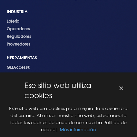
INDUSTRIA
Lotería
Operadores
Reguladores
Proveedores
HERRAMIENTAS
GLIAccess®
GLI Link®
Ese sitio web utiliza
×
EMPEZANDO
cookies
Nuevo en GLI
Nuevo Software
Este sitio web usa cookies para mejorar la experiencia
Una Nueva Máquina
del usuario. Al utilizar nuestro sitio web, usted acepta
Modificaciones al Software
todas las cookies de acuerdo con nuestra Política de
Modificaciones al Hardware
cookies.
Más información
Especificaciones Técnicas Para Las Pruebas del RNG