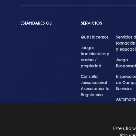
ESTÁNDARES GLI
SERVICIOS
Qué Hacemos
Servicios 
formación
Juegos
y educac
tradicionales y
casino /
Juego
propiedad
Responsa
Consulta
Inspeccio
Jurisdiccional
de Campo
Asesoramiento
Servicios
Regulatorio
Automatiz
Inspecciones
de Prueba
Testigo forense
Cibersegu
y experto
y Servicios
Profesiona
Este sitio
Pre Certification
sitio w