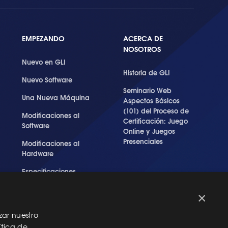
EMPEZANDO
ACERCA DE
NOSOTROS
Nuevo en GLI
Historia de GLI
Nuevo Software
Seminario Web
Una Nueva Máquina
Aspectos Básicos
(101) del Proceso de
Modificaciones al
Certificación: Juego
Software
Online y Juegos
Presenciales
Modificaciones al
Hardware
Especificaciones
Técnicas Para Las
Pruebas del RNG
×
zar nuestro
ítica de