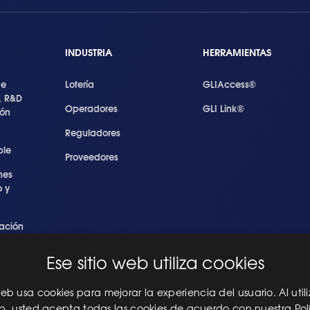
INDUSTRIA
HERRAMIENTAS
de
Lotería
GLIAccess®
, R&D
Operadores
GLI Link®
ión
Reguladores
ble
Proveedores
nes
 y
ación
s
Ese sitio web utiliza cookies
ridad
les
 web usa cookies para mejorar la experiencia del usuario. Al utili
eb, usted acepta todas las cookies de acuerdo con nuestra Pol