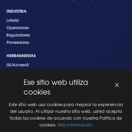
INDUSTRIA
Lotería
Operadores
Reguladores
Proveedores
HERRAMIENTAS
GLIAccess®
GLI Link®
Ese sitio web utiliza
×
EMPEZANDO
cookies
Nuevo en GLI
Nuevo Software
Este sitio web usa cookies para mejorar la experiencia
Una Nueva Máquina
del usuario. Al utilizar nuestro sitio web, usted acepta
Modificaciones al Software
todas las cookies de acuerdo con nuestra Política de
Modificaciones al Hardware
cookies.
Más información
Especificaciones Técnicas Para Las Pruebas del RNG