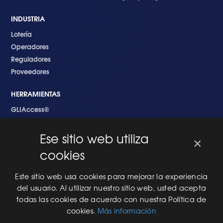
INDUSTRIA
Lotería
Operadores
Reguladores
Proveedores
HERRAMIENTAS
GLIAccess®
GLI Link®
Ese sitio web utiliza
×
EMPEZANDO
cookies
Nuevo en GLI
Nuevo Software
Este sitio web usa cookies para mejorar la experiencia
Una Nueva Máquina
del usuario. Al utilizar nuestro sitio web, usted acepta
Modificaciones al Software
todas las cookies de acuerdo con nuestra Política de
Modificaciones al Hardware
cookies.
Más información
Especificaciones Técnicas Para Las Pruebas del RNG