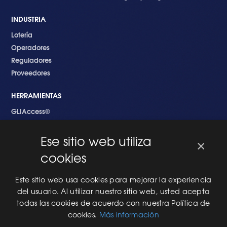
INDUSTRIA
Lotería
Operadores
Reguladores
Proveedores
HERRAMIENTAS
GLIAccess®
GLI Link®
Ese sitio web utiliza
×
EMPEZANDO
cookies
Nuevo en GLI
Nuevo Software
Este sitio web usa cookies para mejorar la experiencia
Una Nueva Máquina
del usuario. Al utilizar nuestro sitio web, usted acepta
Modificaciones al Software
todas las cookies de acuerdo con nuestra Política de
Modificaciones al Hardware
cookies.
Más información
Especificaciones Técnicas Para Las Pruebas del RNG