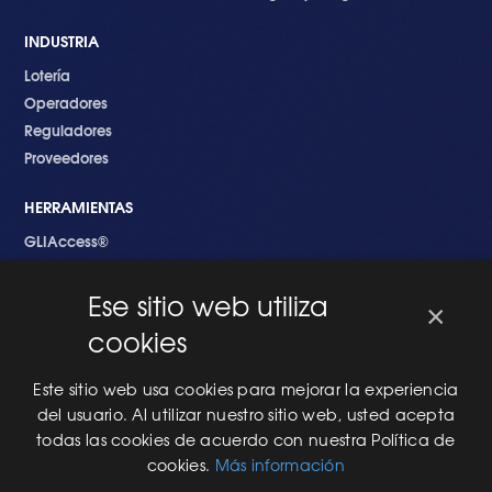
INDUSTRIA
Lotería
Operadores
Reguladores
Proveedores
HERRAMIENTAS
GLIAccess®
GLI Link®
Ese sitio web utiliza
×
EMPEZANDO
cookies
Nuevo en GLI
Nuevo Software
Este sitio web usa cookies para mejorar la experiencia
Una Nueva Máquina
del usuario. Al utilizar nuestro sitio web, usted acepta
Modificaciones al Software
todas las cookies de acuerdo con nuestra Política de
Modificaciones al Hardware
cookies.
Más información
Especificaciones Técnicas Para Las Pruebas del RNG