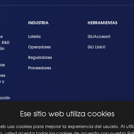
INDUSTRIA
HERRAMIENTAS
de
Lotería
GLIAccess®
, R&D
Operadores
GLI Link®
ión
Reguladores
ble
Proveedores
nes
 y
ación
s
Ese sitio web utiliza cookies
ridad
les
 web usa cookies para mejorar la experiencia del usuario. Al utili
eb, usted acepta todas las cookies de acuerdo con nuestra Pol