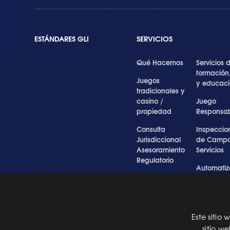
ESTÁNDARES GLI
SERVICIOS
Qué Hacemos
Servicios 
formación
Juegos
y educac
tradicionales y
casino /
Juego
propiedad
Responsa
Consulta
Inspeccio
Jurisdiccional
de Campo
Asesoramiento
Servicios
Regulatorio
Automatiz
Inspecciones
de Prueba
Testigo forense
Cibersegu
y experto
y Servicios
Profesiona
Este sitio
Pre Certification
sitio w