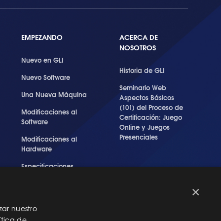
EMPEZANDO
ACERCA DE
NOSOTROS
Nuevo en GLI
Historia de GLI
Nuevo Software
Seminario Web
Una Nueva Máquina
Aspectos Básicos
(101) del Proceso de
Modificaciones al
Certificación: Juego
Software
Online y Juegos
Presenciales
Modificaciones al
Hardware
Especificaciones
Técnicas Para Las
Pruebas del RNG
×
zar nuestro
ítica de