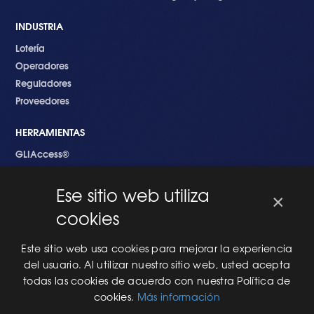
INDUSTRIA
Lotería
Operadores
Reguladores
Proveedores
HERRAMIENTAS
GLIAccess®
GLI Link®
Ese sitio web utiliza
×
EMPEZANDO
cookies
Nuevo en GLI
Nuevo Software
Este sitio web usa cookies para mejorar la experiencia
Una Nueva Máquina
del usuario. Al utilizar nuestro sitio web, usted acepta
Modificaciones al Software
todas las cookies de acuerdo con nuestra Política de
Modificaciones al Hardware
cookies.
Más información
Especificaciones Técnicas Para Las Pruebas del RNG