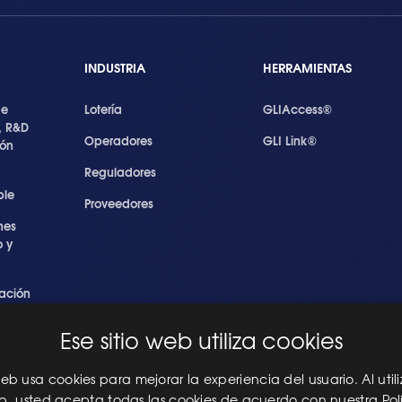
INDUSTRIA
HERRAMIENTAS
de
Lotería
GLIAccess®
, R&D
Operadores
GLI Link®
ión
Reguladores
ble
Proveedores
nes
 y
ación
s
Ese sitio web utiliza cookies
ridad
les
 web usa cookies para mejorar la experiencia del usuario. Al utili
eb, usted acepta todas las cookies de acuerdo con nuestra Pol