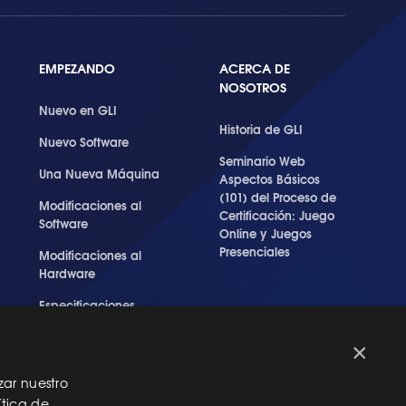
EMPEZANDO
ACERCA DE
NOSOTROS
Nuevo en GLI
Historia de GLI
Nuevo Software
Seminario Web
Una Nueva Máquina
Aspectos Básicos
(101) del Proceso de
Modificaciones al
Certificación: Juego
Software
Online y Juegos
Presenciales
Modificaciones al
Hardware
Especificaciones
Técnicas Para Las
Pruebas del RNG
×
zar nuestro
ítica de