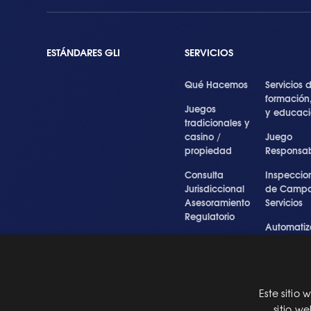
ESTÁNDARES GLI
SERVICIOS
Qué Hacemos
Servicios 
formación
Juegos
y educac
tradicionales y
casino /
Juego
propiedad
Responsa
Consulta
Inspeccio
Jurisdiccional
de Campo
Asesoramiento
Servicios
Regulatorio
Automatiz
Inspecciones
de Prueba
Testigo forense
Cibersegu
y experto
y Servicios
Profesiona
Este sitio
Pre Certification
sitio w