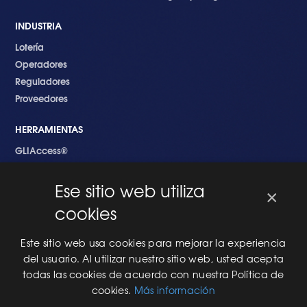
INDUSTRIA
Lotería
Operadores
Reguladores
Proveedores
HERRAMIENTAS
GLIAccess®
GLI Link®
Ese sitio web utiliza
×
EMPEZANDO
cookies
Nuevo en GLI
Nuevo Software
Este sitio web usa cookies para mejorar la experiencia
Una Nueva Máquina
del usuario. Al utilizar nuestro sitio web, usted acepta
Modificaciones al Software
todas las cookies de acuerdo con nuestra Política de
Modificaciones al Hardware
cookies.
Más información
Especificaciones Técnicas Para Las Pruebas del RNG