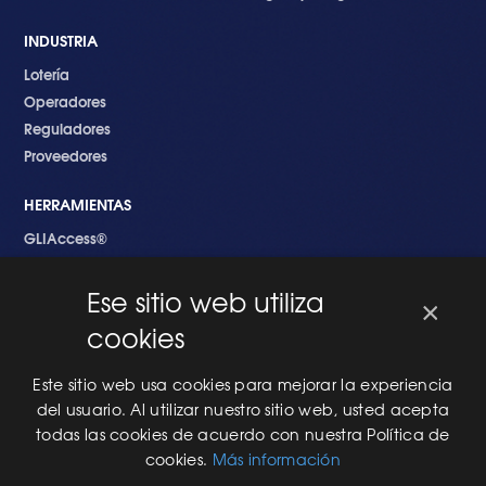
INDUSTRIA
Lotería
Operadores
Reguladores
Proveedores
HERRAMIENTAS
GLIAccess®
GLI Link®
Ese sitio web utiliza
×
EMPEZANDO
cookies
Nuevo en GLI
Nuevo Software
Este sitio web usa cookies para mejorar la experiencia
Una Nueva Máquina
del usuario. Al utilizar nuestro sitio web, usted acepta
Modificaciones al Software
todas las cookies de acuerdo con nuestra Política de
Modificaciones al Hardware
cookies.
Más información
Especificaciones Técnicas Para Las Pruebas del RNG