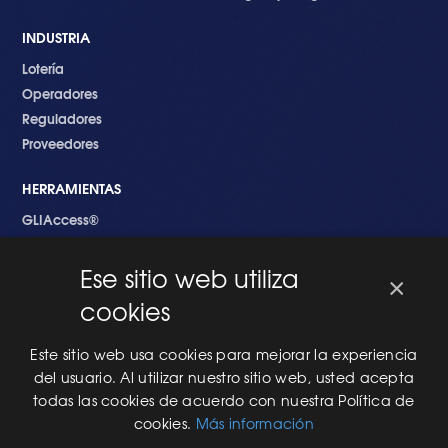
INDUSTRIA
Lotería
Operadores
Reguladores
Proveedores
HERRAMIENTAS
GLIAccess®
GLI Link®
Ese sitio web utiliza
×
EMPEZANDO
cookies
Nuevo en GLI
Nuevo Software
Este sitio web usa cookies para mejorar la experiencia
Una Nueva Máquina
del usuario. Al utilizar nuestro sitio web, usted acepta
Modificaciones al Software
todas las cookies de acuerdo con nuestra Política de
Modificaciones al Hardware
cookies.
Más información
Especificaciones Técnicas Para Las Pruebas del RNG